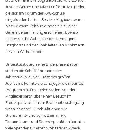
statt. Um 19:11 Uhr begrüßten die Vorsitzenden 
Justine Werner und Niko Lenfort 111 Mitglieder, 
die sich im Forum der KvG-Schule 
eingefunden hatten. So viele Mitglieder waren 
bis zu diesem Zeitpunkt noch nie zu einer 
Generalversammlung erschienen. Ebenso 
hießen sie die Wahlhelfer der Landjugend 
Borghorst und den Wahlleiter Jan Brinkmann 
herzlich Willkommen.
Unterstützt durch eine Bilderpräsentation 
stellten die Schriftführenden den 
Jahresrückblick vor. Trotz des großen 
Jubiläums konnte die Landjugend ein buntes 
Programm auf die Beine stellen. Von der 
Mitgliederparty, über einen Besuch im 
Freizeitpark, bis hin zur Brauereibesichtigung 
war alles dabei. Durch Aktionen wie 
Grünschnitt- und Schrottsammel-, 
Tannenbaum- und Sternsingeraktion konnten 
viele Spenden für einen wohltätigen Zweck 