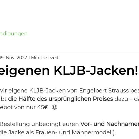
Aktuelles
Termine
Galerie
Über uns
ndigungen
19. Nov. 2022
1 Min. Lesezeit
eigenen KLJB-Jacken!
wir eigene KLJB-Jacken von Engelbert Strauss best
bt 
die Hälfte des ursprünglichen Preises
 dazu – d
bot von nur 45€! 🤑
r Bestellung unbedingt euren 
Vor- und Nachname
 die Jacke als Frauen- und Männermodell).