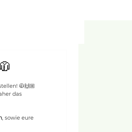
Für Mitglieder
🧥
ellen! 🧥🙌🏼
aher das 
n
, sowie eure 