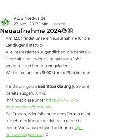
Landjugend
Nordwalde
KLJB Nordwalde
27. Nov. 2023
1 Min. Lesezeit
Neuaufnahme 2024👋🏼
Am 
12.01
. findet unsere Neuaufnahme für die 
Landjugend statt! 🥳
Alle interessierten Jugendlichen, die bereits 16 
Jahre alt sind - oder es im nächsten Jahr 
werden - sind herzlich eingeladen! 
Wir treffen uns um 
19:00 Uhr im Pfarrheim
. ⛪️ 
‼️ Bitte bringt die 
Beitrittserklärung
 (6 Seiten) 
bereits ausgefüllt mit.
Ihr findet diese unter 
https://www.kljb-
nordwalde.de/formulare
Bei Fragen, oder falls ihr an dem Termin nicht 
teilnehmen könnt, meldet euch gerne bei 
einem Vorstandsmitglied oder unter 
kljb-
nordwalde@web.de
 😊