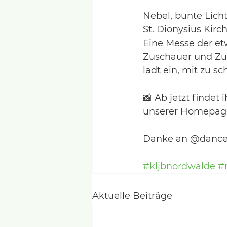
Nebel, bunte Licht
St. Dionysius Kirc
Eine Messe der etw
Zuschauer und Zus
lädt ein, mit zu s
📸 Ab jetzt findet
unserer Homepage
Danke an @dancela
#kljbnordwalde
#
Aktuelle Beiträge