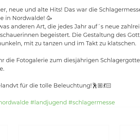
er, neue und alte Hits! Das war die Schlagermesse
he in Nordwalde! 🥳
as anderen Art, die jedes Jahr auf´s neue zahlre
chauerinnen begeistert. Die Gestaltung des Gott
chunkeln, mit zu tanzen und im Takt zu klatschen. 
 ihr die Fotogalerie zum diesjährigen Schlagergotte
. 
ndvt für die tolle Beleuchtung!🕺🏼💃🏻
nordwalde
#landjugend
#schlagermesse