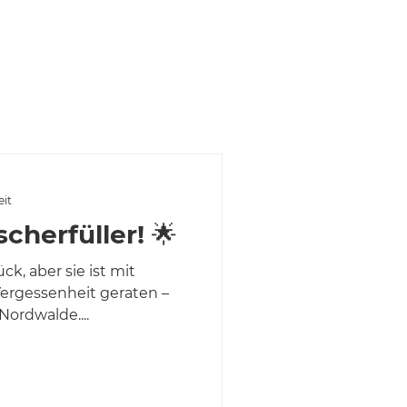
Für Mitglieder
eit
cherfüller! 🌟
ck, aber sie ist mit
Vergessenheit geraten –
Nordwalde....